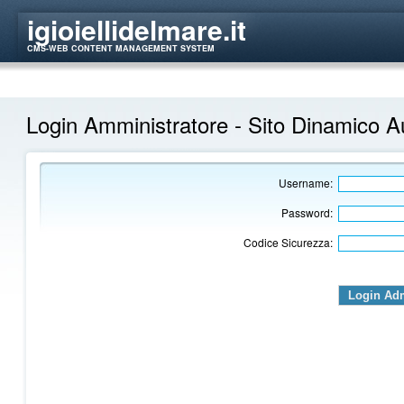
igioiellidelmare.it
CMS-WEB CONTENT MANAGEMENT SYSTEM
Login Amministratore - Sito Dinamico A
Username:
Password:
Codice Sicurezza:
Login Ad